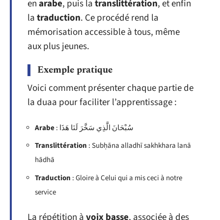
en
arabe
, puis la
translittération
, et enfin
la
traduction
. Ce procédé rend la
mémorisation accessible à tous, même
aux plus jeunes.
Exemple pratique
Voici comment présenter chaque partie de
la duaa pour faciliter l’apprentissage :
Arabe
: سُبْحَانَ الَّذِي سَخَّرَ لَنَا هَذَا
Translittération
: Subḥāna alladhī sakhkhara lanā
hādhā
Traduction
: Gloire à Celui qui a mis ceci à notre
service
La répétition à
voix basse
, associée à des